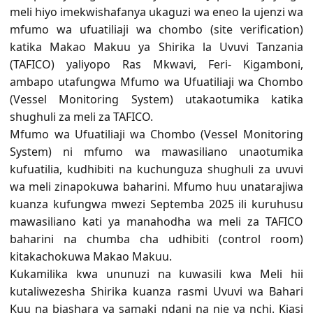
meli hiyo imekwishafanya ukaguzi wa eneo la ujenzi wa
mfumo wa ufuatiliaji wa chombo (site verification)
katika Makao Makuu ya Shirika la Uvuvi Tanzania
(TAFICO) yaliyopo Ras Mkwavi, Feri- Kigamboni,
ambapo utafungwa Mfumo wa Ufuatiliaji wa Chombo
(Vessel Monitoring System) utakaotumika katika
shughuli za meli za TAFICO.
Mfumo wa Ufuatiliaji wa Chombo (Vessel Monitoring
System) ni mfumo wa mawasiliano unaotumika
kufuatilia, kudhibiti na kuchunguza shughuli za uvuvi
wa meli zinapokuwa baharini. Mfumo huu unatarajiwa
kuanza kufungwa mwezi Septemba 2025 ili kuruhusu
mawasiliano kati ya manahodha wa meli za TAFICO
baharini na chumba cha udhibiti (control room)
kitakachokuwa Makao Makuu.
Kukamilika kwa ununuzi na kuwasili kwa Meli hii
kutaliwezesha Shirika kuanza rasmi Uvuvi wa Bahari
Kuu na biashara ya samaki ndani na nje ya nchi. Kiasi