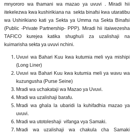
mnyororo wa thamani wa mazao ya uvuvi .
Miradi hii
itekelezwa kwa kushirikiana na sekta binafsi kwa utaratibu
wa Ushirikiano kati ya Sekta ya Umma na Sekta Binafsi
(Public -Private Partnership- PPP). Miradi hii itaiwezesha
TAFICO kurejea katika shughuli za uzalishaji na
kuimarisha sekta ya uvuvi nchini.
Uvuvi wa Bahari Kuu kwa kutumia meli vya mishipi
(Long Liner)
Uvuvi wa Bahari Kuu kwa kutumia meli ya wavu wa
kuzungusha (Purse Seine)
Mradi wa uchakataji wa Mazao ya Uvuvi.
Mradi wa uzalishaji barafu.
Mradi wa ghala la ubaridi la kuhifadhia mazao ya
uvuvi.
Mradi wa utotoleshaji vifanga vya Samaki.
Mradi wa uzalishaji wa chakula cha Samaki