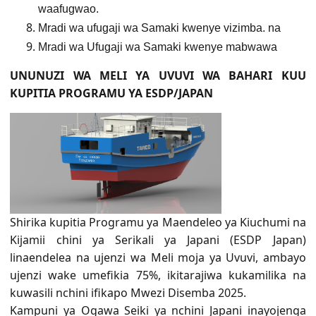
waafugwao.
Mradi wa ufugaji wa Samaki kwenye vizimba. na
Mradi wa Ufugaji wa Samaki kwenye mabwawa
UNUNUZI WA MELI YA UVUVI WA BAHARI KUU
KUPITIA PROGRAMU YA ESDP/JAPAN
Shirika kupitia Programu ya Maendeleo ya Kiuchumi na
Kijamii chini ya Serikali ya Japani (ESDP Japan)
linaendelea na ujenzi wa Meli moja ya Uvuvi, ambayo
ujenzi wake umefikia 75%, ikitarajiwa kukamilika na
kuwasili nchini ifikapo Mwezi Disemba 2025.
Kampuni ya Ogawa Seiki ya nchini Japani inayojenga