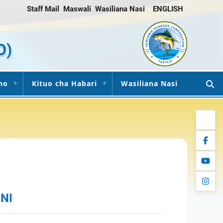
Staff Mail
Maswali
Wasiliana Nasi
ENGLISH
O)
ho
Kituo cha Habari
Wasiliana Nasi
twitter
facebo
youtub
instag
NI