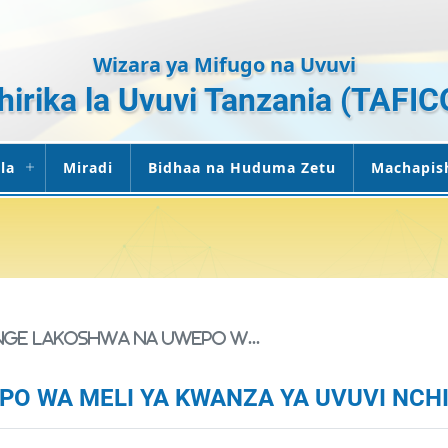
Wizara ya Mifugo na Uvuvi
hirika la Uvuvi Tanzania (TAFIC
la
Miradi
Bidhaa na Huduma Zetu
Machapis
NGE LAKOSHWA NA UWEPO W...
O WA MELI YA KWANZA YA UVUVI NCHI