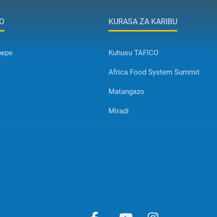
O
KURASA ZA KARIBU
pepe
Kuhusu TAFICO
Africa Food System Summit
Matangazo
Miradi