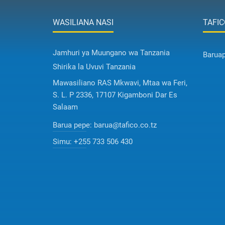
WASILIANA NASI
TAFIC
Jamhuri ya Muungano wa Tanzania
Barua
Shirika la Uvuvi Tanzania
Mawasiliano RAS Mkwavi, Mtaa wa Feri,
S. L. P 2336, 17107 Kigamboni Dar Es
Salaam
Barua pepe:
barua@tafico.co.tz
Simu:
+255 733 506 430